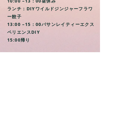
10:00 –13：00昼休み
ランチ：DIYワイルドジンジャーフラワ
ー餃子
13:00 –15：00バサンレイティーエクス
ペリエンスDIY
15:00帰り
活動体験料（宿泊費、食事代、日曜大
工を含む）：2399元
観光交通に参加して、気をつけてくだ
さい
個人的な服装は、軽いズボン、布靴ま
たはカジュアルシューズ、帽子などで
す。
「ミツバチにキスされないように」香
水、ヘアスプレー、ヘアワックス、蚊
取りスプレーを拭かないでください
連絡先情報：（08）781-0550 /
0937-